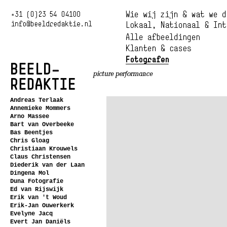
Andreas Terlaak
Annemieke Mommers
Arno Massee
Bart van Overbeeke
Bas Beentjes
Chris Gloag
Christiaan Krouwels
Claus Christensen
Diederik van der Laan
Dingena Mol
Duna Fotografie
Ed van Rijswijk
Erik van 't Woud
Erik-Jan Ouwerkerk
Evelyne Jacq
Evert Jan Daniëls