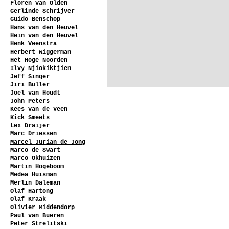
Floren van Olden
Gerlinde Schrijver
Guido Benschop
Hans van den Heuvel
Hein van den Heuvel
Henk Veenstra
Herbert Wiggerman
Het Hoge Noorden
Ilvy Njiokiktjien
Jeff Singer
Jiri Büller
Joël van Houdt
John Peters
Kees van de Veen
Kick Smeets
Lex Draijer
Marc Driessen
Marcel Jurian de Jong
Marco de Swart
Marco Okhuizen
Martin Hogeboom
Medea Huisman
Merlin Daleman
Olaf Hartong
Olaf Kraak
Olivier Middendorp
Paul van Bueren
Peter Strelitski