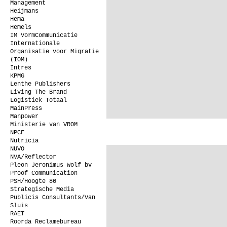
Management
Heijmans
Hema
Hemels
IM VormCommunicatie
Internationale
Organisatie voor Migratie
(IOM)
Intres
KPMG
Lenthe Publishers
Living The Brand
Logistiek Totaal
MainPress
Manpower
Ministerie van VROM
NPCF
Nutricia
NUVO
NVA/Reflector
Pleon Jeronimus Wolf bv
Proof Communication
PSH/Hoogte 80
Strategische Media
Publicis Consultants/Van
Sluis
RAET
Roorda Reclamebureau