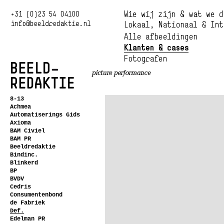
8-13
Achmea
Automatiserings Gids
Axioma
BAM Civiel
BAM PR
Beeldredaktie
Bindinc.
Blinkerd
BP
BVDV
Cedris
Consumentenbond
de Fabriek
Def.
Edelman PR