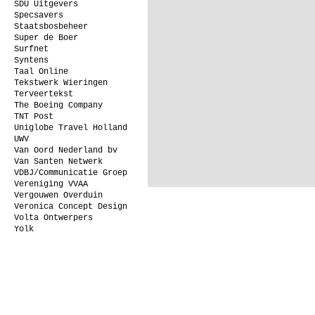
SDU Uitgevers
Specsavers
Staatsbosbeheer
Super de Boer
Surfnet
Syntens
Taal Online
Tekstwerk Wieringen
Terveertekst
The Boeing Company
TNT Post
Uniglobe Travel Holland
UWV
Van Oord Nederland bv
Van Santen Netwerk
VDBJ/Communicatie Groep
Vereniging VVAA
Vergouwen Overduin
Veronica Concept Design
Volta Ontwerpers
Yolk