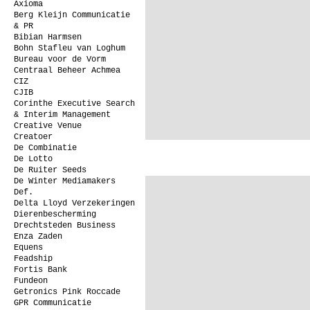
Axioma
Berg Kleijn Communicatie
& PR
Bibian Harmsen
Bohn Stafleu van Loghum
Bureau voor de Vorm
Centraal Beheer Achmea
CIZ
CJIB
Corinthe Executive Search
& Interim Management
Creative Venue
Creatoer
De Combinatie
De Lotto
De Ruiter Seeds
De Winter Mediamakers
Def.
Delta Lloyd Verzekeringen
Dierenbescherming
Drechtsteden Business
Enza Zaden
Equens
Feadship
Fortis Bank
Fundeon
Getronics Pink Roccade
GPR Communicatie