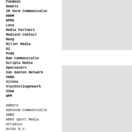
Fundeon
Hemels
IM Vorm Communicatie
KNHM
KPMG
Lava
Media Partners
Medisch Contact
Meng
Miller Media
O2
PvdA
Ram Communicatie
Scripta Media
Specsavers
Van Santen Netwerk
VARA
Vitens
Vluchtelingenwerk
VVAA
WPM
Admore
Adnovum Communicatie
ANBO
ARKO Sport Media
Atradius
Aviko B.V.