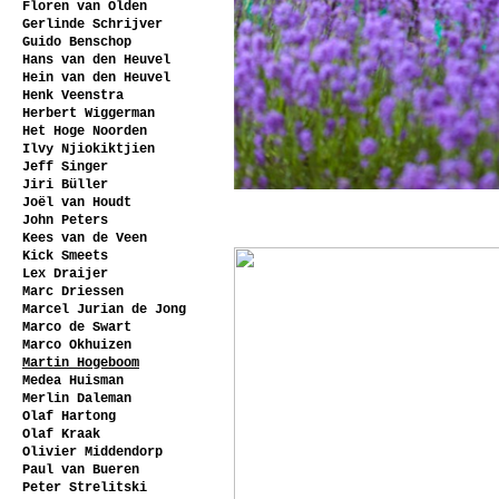
Floren van Olden
Gerlinde Schrijver
Guido Benschop
Hans van den Heuvel
Hein van den Heuvel
Henk Veenstra
Herbert Wiggerman
Het Hoge Noorden
Ilvy Njiokiktjien
Jeff Singer
Jiri Büller
Joël van Houdt
John Peters
Kees van de Veen
Kick Smeets
Lex Draijer
Marc Driessen
Marcel Jurian de Jong
Marco de Swart
Marco Okhuizen
Martin Hogeboom
Medea Huisman
Merlin Daleman
Olaf Hartong
Olaf Kraak
Olivier Middendorp
Paul van Bueren
Peter Strelitski