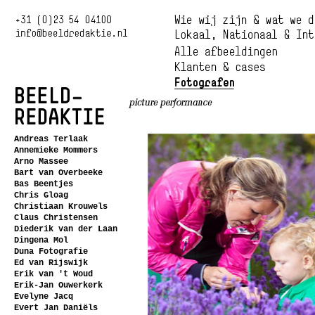
Andreas Terlaak
Annemieke Mommers
Arno Massee
Bart van Overbeeke
Bas Beentjes
Chris Gloag
Christiaan Krouwels
Claus Christensen
Diederik van der Laan
Dingena Mol
Duna Fotografie
Ed van Rijswijk
Erik van 't Woud
Erik-Jan Ouwerkerk
Evelyne Jacq
Evert Jan Daniëls