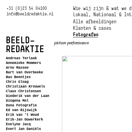
Andreas Terlaak
Annemieke Mommers
Arno Massee
Bart van Overbeeke
Bas Beentjes
Chris Gloag
Christiaan Krouwels
Claus Christensen
Diederik van der Laan
Dingena Mol
Duna Fotografie
Ed van Rijswijk
Erik van 't Woud
Erik-Jan Ouwerkerk
Evelyne Jacq
Evert Jan Daniëls