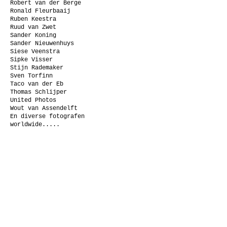
Robert van der Berge
Ronald Fleurbaaij
Ruben Keestra
Ruud van Zwet
Sander Koning
Sander Nieuwenhuys
Siese Veenstra
Sipke Visser
Stijn Rademaker
Sven Torfinn
Taco van der Eb
Thomas Schlijper
United Photos
Wout van Assendelft
En diverse fotografen
worldwide.....