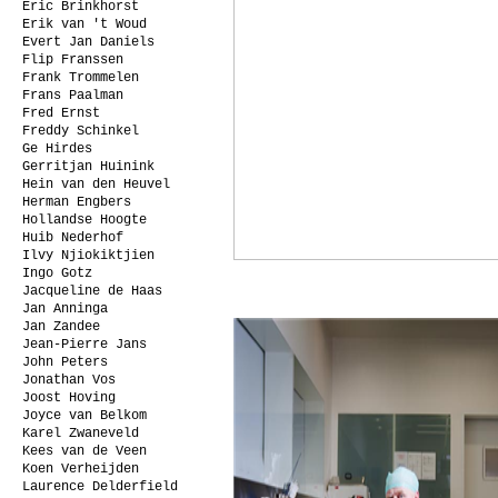
Eric Brinkhorst
Erik van 't Woud
Evert Jan Daniels
Flip Franssen
Frank Trommelen
Frans Paalman
Fred Ernst
Freddy Schinkel
Ge Hirdes
Gerritjan Huinink
Hein van den Heuvel
Herman Engbers
Hollandse Hoogte
Huib Nederhof
Ilvy Njiokiktjien
Ingo Gotz
Jacqueline de Haas
Jan Anninga
Jan Zandee
Jean-Pierre Jans
John Peters
Jonathan Vos
Joost Hoving
Joyce van Belkom
Karel Zwaneveld
Kees van de Veen
Koen Verheijden
Laurence Delderfield