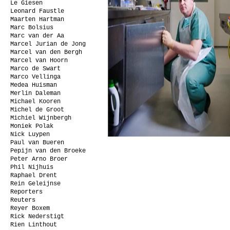
Le Giesen
Leonard Faustle
Maarten Hartman
Marc Bolsius
Marc van der Aa
Marcel Jurian de Jong
Marcel van den Bergh
Marcel van Hoorn
Marco de Swart
Marco Vellinga
Medea Huisman
Merlin Daleman
Michael Kooren
Michel de Groot
Michiel Wijnbergh
Moniek Polak
Nick Luypen
Paul van Bueren
Pepijn van den Broeke
Peter Arno Broer
Phil Nijhuis
Raphael Drent
Rein Geleijnse
Reporters
Reuters
Reyer Boxem
Rick Nederstigt
Rien Linthout