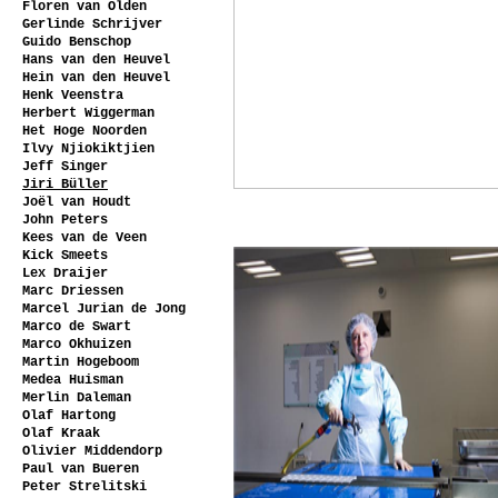
Floren van Olden
Gerlinde Schrijver
Guido Benschop
Hans van den Heuvel
Hein van den Heuvel
Henk Veenstra
Herbert Wiggerman
Het Hoge Noorden
Ilvy Njiokiktjien
Jeff Singer
Jiri Büller
Joël van Houdt
John Peters
Kees van de Veen
Kick Smeets
Lex Draijer
Marc Driessen
Marcel Jurian de Jong
Marco de Swart
Marco Okhuizen
Martin Hogeboom
Medea Huisman
Merlin Daleman
Olaf Hartong
Olaf Kraak
Olivier Middendorp
Paul van Bueren
Peter Strelitski