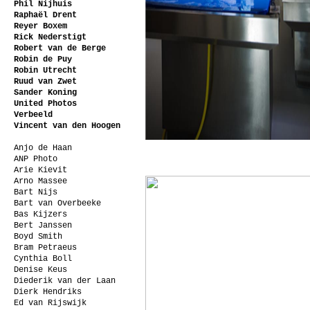
Phil Nijhuis
Raphaël Drent
Reyer Boxem
Rick Nederstigt
Robert van de Berge
Robin de Puy
Robin Utrecht
Ruud van Zwet
Sander Koning
United Photos
Verbeeld
Vincent van den Hoogen
Anjo de Haan
ANP Photo
Arie Kievit
Arno Massee
Bart Nijs
Bart van Overbeeke
Bas Kijzers
Bert Janssen
Boyd Smith
Bram Petraeus
Cynthia Boll
Denise Keus
Diederik van der Laan
Dierk Hendriks
Ed van Rijswijk