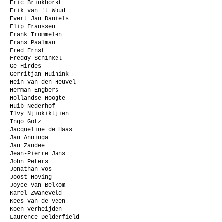
Eric Brinkhorst
Erik van 't Woud
Evert Jan Daniels
Flip Franssen
Frank Trommelen
Frans Paalman
Fred Ernst
Freddy Schinkel
Ge Hirdes
Gerritjan Huinink
Hein van den Heuvel
Herman Engbers
Hollandse Hoogte
Huib Nederhof
Ilvy Njiokiktjien
Ingo Gotz
Jacqueline de Haas
Jan Anninga
Jan Zandee
Jean-Pierre Jans
John Peters
Jonathan Vos
Joost Hoving
Joyce van Belkom
Karel Zwaneveld
Kees van de Veen
Koen Verheijden
Laurence Delderfield