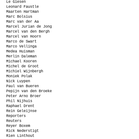
Le Giesen
Leonard Faustle
Maarten Hartman
Marc Bolsius
Marc van der Aa
Marcel Jurian de Jong
Marcel van den Bergh
Marcel van Hoorn
Marco de Swart
Marco Vellinga
Medea Huisman
Merlin Daleman
Michael Kooren
Michel de Groot
Michiel Wijnbergh
Moniek Polak
Nick Luypen
Paul van Bueren
Pepijn van den Broeke
Peter Arno Broer
Phil Nijhuis
Raphael Drent
Rein Geleijnse
Reporters
Reuters
Reyer Boxem
Rick Nederstigt
Rien Linthout