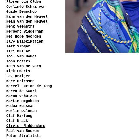
Floren van Olden
Gerlinde Schrijver
Guido Benschop
Hans van den Heuvel
Hein van den Heuvel
Henk Veenstra
Herbert Wiggerman
Het Hoge Noorden
Ilvy Njiokiktjien
Jeff Singer
Jiri Büller
Joël van Houdt
John Peters
Kees van de Veen
Kick Smeets
Lex Draijer
Marc Driessen
Marcel Jurian de Jong
Marco de Swart
Marco Okhuizen
Martin Hogeboom
Medea Huisman
Merlin Daleman
Olaf Hartong
Olaf Kraak
Olivier Middendorp
Paul van Bueren
Peter Strelitski