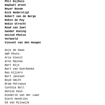
Phil Nijhuis
Raphaël Drent
Reyer Boxem
Rick Nederstigt
Robert van de Berge
Robin de Puy
Robin Utrecht
Ruud van Zwet
Sander Koning
United Photos
Verbeeld
Vincent van den Hoogen
Anjo de Haan
ANP Photo
Arie Kievit
Arno Massee
Bart Nijs
Bart van Overbeeke
Bas Kijzers
Bert Janssen
Boyd Smith
Bram Petraeus
Cynthia Boll
Denise Keus
Diederik van der Laan
Dierk Hendriks
Ed van Rijswijk