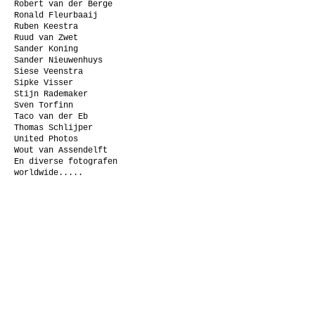
Robert van der Berge
Ronald Fleurbaaij
Ruben Keestra
Ruud van Zwet
Sander Koning
Sander Nieuwenhuys
Siese Veenstra
Sipke Visser
Stijn Rademaker
Sven Torfinn
Taco van der Eb
Thomas Schlijper
United Photos
Wout van Assendelft
En diverse fotografen
worldwide.....