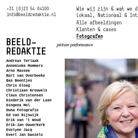
Andreas Terlaak
Annemieke Mommers
Arno Massee
Bart van Overbeeke
Bas Beentjes
Chris Gloag
Christiaan Krouwels
Claus Christensen
Diederik van der Laan
Dingena Mol
Duna Fotografie
Ed van Rijswijk
Erik van 't Woud
Erik-Jan Ouwerkerk
Evelyne Jacq
Evert Jan Daniëls